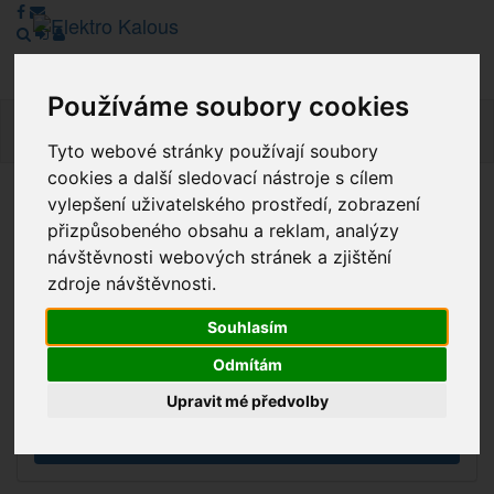
Používáme soubory cookies
Navig
Tyto webové stránky používají soubory
cookies a další sledovací nástroje s cílem
vylepšení uživatelského prostředí, zobrazení
Vážení zákazníci, v tuto chvíli je Náš internetový obchod v
přizpůsobeného obsahu a reklam, analýzy
režimu Katalogu. Objednávky on-line nyní nelze vyřídit.
návštěvnosti webových stránek a zjištění
Děkujeme za pochopení.
zdroje návštěvnosti.
Souhlasím
Výprodej
Odmítám
Novinky
Upravit mé předvolby
Akce