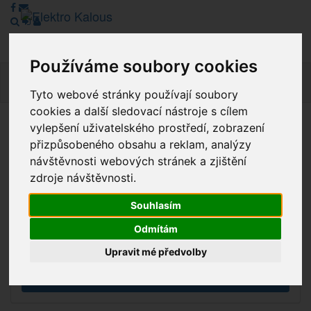
Používáme soubory cookies
Navig
Tyto webové stránky používají soubory
cookies a další sledovací nástroje s cílem
vylepšení uživatelského prostředí, zobrazení
Vážení zákazníci, v tuto chvíli je Náš internetový obchod v
přizpůsobeného obsahu a reklam, analýzy
režimu Katalogu. Objednávky on-line nyní nelze vyřídit.
návštěvnosti webových stránek a zjištění
Děkujeme za pochopení.
zdroje návštěvnosti.
Souhlasím
Výprodej
Odmítám
Novinky
Upravit mé předvolby
Akce