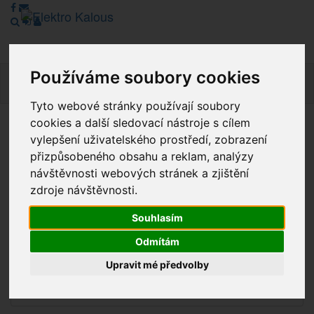
Používáme soubory cookies
Navig
Tyto webové stránky používají soubory
cookies a další sledovací nástroje s cílem
Vážení zákazníci, v tuto chvíli je Náš internetový obchod v
vylepšení uživatelského prostředí, zobrazení
režimu Katalogu. Objednávky on-line nyní nelze vyřídit.
přizpůsobeného obsahu a reklam, analýzy
Děkujeme za pochopení.
návštěvnosti webových stránek a zjištění
zdroje návštěvnosti.
Souhlasím
Výprodej
Odmítám
Novinky
Upravit mé předvolby
Akce