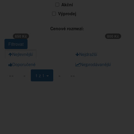
Akční
Výprodej
Cenové rozmezí:
650 Kč
800 Kč
Nejlevnější
Nejdražší
Doporučené
Nejprodávanější
««
«
1 z 1
»
»»