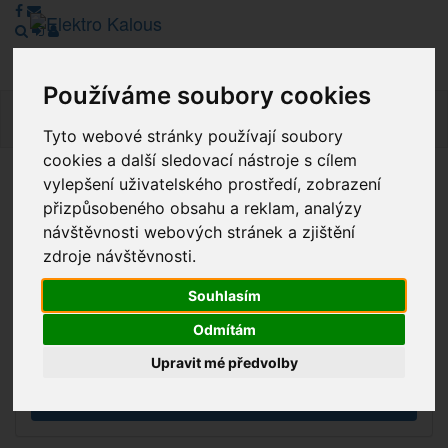
Používáme soubory cookies
Navig
Tyto webové stránky používají soubory
cookies a další sledovací nástroje s cílem
vylepšení uživatelského prostředí, zobrazení
Vážení zákazníci, v tuto chvíli je Náš internetový obchod v
přizpůsobeného obsahu a reklam, analýzy
režimu Katalogu. Objednávky on-line nyní nelze vyřídit.
návštěvnosti webových stránek a zjištění
Děkujeme za pochopení.
zdroje návštěvnosti.
Souhlasím
Výprodej
Odmítám
Novinky
Upravit mé předvolby
Akce