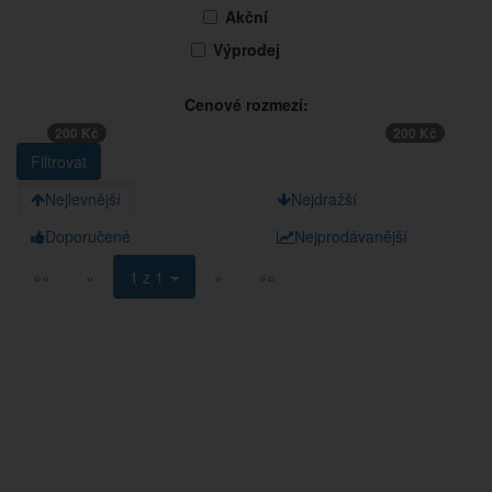
Akční
Výprodej
Cenové rozmezí:
200 Kč
200 Kč
Nejlevnější
Nejdražší
Doporučené
Nejprodávanější
««
«
1 z 1
»
»»