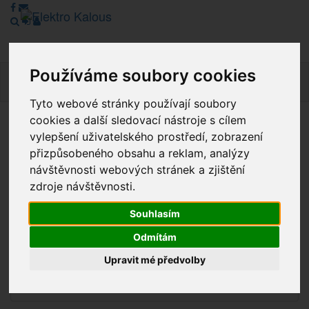
Používáme soubory cookies
Navig
Tyto webové stránky používají soubory
cookies a další sledovací nástroje s cílem
Vážení zákazníci, v tuto chvíli je Náš internetový obchod v
vylepšení uživatelského prostředí, zobrazení
režimu Katalogu. Objednávky on-line nyní nelze vyřídit.
přizpůsobeného obsahu a reklam, analýzy
Děkujeme za pochopení.
návštěvnosti webových stránek a zjištění
zdroje návštěvnosti.
Souhlasím
Výprodej
Odmítám
Novinky
Upravit mé předvolby
Akce