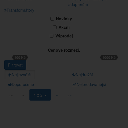
adapterům
Transformátory
Novinky
Akční
Výprodej
Cenové rozmezí:
100 Kč
1000 Kč
Nejlevnější
Nejdražší
Doporučené
Nejprodávanější
««
«
1 z 2
»
»»