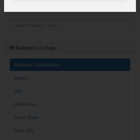
Vyhledávání
Kategorie e-shopu
Adaptéry,Trafa,Měniče
Baterie
Bílá
Elektronika
Instal. Mater
Náhr. Díly