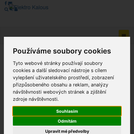
Navig
Používáme soubory cookies
Vážení zákazníci, v tuto chvíli je Náš internetový obchod v
Tyto webové stránky používají soubory
režimu Katalogu. Objednávky on-line nyní nelze vyřídit.
Děkujeme za pochopení.
cookies a další sledovací nástroje s cílem
vylepšení uživatelského prostředí, zobrazení
přizpůsobeného obsahu a reklam, analýzy
návštěvnosti webových stránek a zjištění
Výprodej
zdroje návštěvnosti.
Novinky
Souhlasím
Akce
Odmítám
Upravit mé předvolby