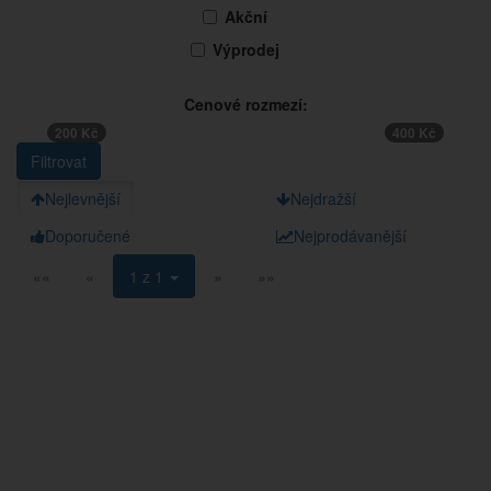
Akční
Výprodej
Cenové rozmezí:
200 Kč
400 Kč
Nejlevnější
Nejdražší
Doporučené
Nejprodávanější
««
«
1 z 1
»
»»