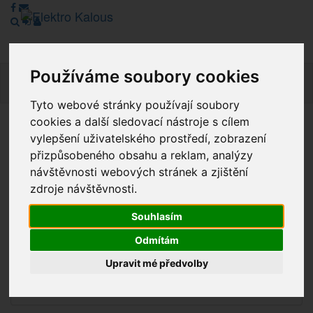
Používáme soubory cookies
Navig
Tyto webové stránky používají soubory
cookies a další sledovací nástroje s cílem
Vážení zákazníci, v tuto chvíli je Náš internetový obchod v
vylepšení uživatelského prostředí, zobrazení
režimu Katalogu. Objednávky on-line nyní nelze vyřídit.
přizpůsobeného obsahu a reklam, analýzy
Děkujeme za pochopení.
návštěvnosti webových stránek a zjištění
zdroje návštěvnosti.
Souhlasím
Výprodej
Odmítám
Novinky
Upravit mé předvolby
Akce