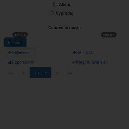
Akční
Výprodej
Cenové rozmezí:
120 Kč
200 Kč
Nejlevnější
Nejdražší
Doporučené
Nejprodávanější
««
«
1 z 1
»
»»