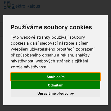
Používáme soubory cookies
Navig
Tyto webové stránky používají soubory
cookies a další sledovací nástroje s cílem
Vážení zákazníci, v tuto chvíli je Náš internetový obchod v
vylepšení uživatelského prostředí, zobrazení
režimu Katalogu. Objednávky on-line nyní nelze vyřídit.
přizpůsobeného obsahu a reklam, analýzy
Děkujeme za pochopení.
návštěvnosti webových stránek a zjištění
zdroje návštěvnosti.
Souhlasím
Výprodej
Odmítám
Novinky
Upravit mé předvolby
Akce