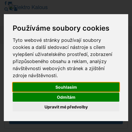
Používáme soubory cookies
Navig
Tyto webové stránky používají soubory
cookies a další sledovací nástroje s cílem
vylepšení uživatelského prostředí, zobrazení
Vážení zákazníci, v tuto chvíli je Náš internetový obchod v
přizpůsobeného obsahu a reklam, analýzy
režimu Katalogu. Objednávky on-line nyní nelze vyřídit.
návštěvnosti webových stránek a zjištění
Děkujeme za pochopení.
zdroje návštěvnosti.
Souhlasím
Výprodej
Odmítám
Novinky
Upravit mé předvolby
Akce