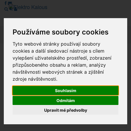
Používáme soubory cookies
Navig
Tyto webové stránky používají soubory
cookies a další sledovací nástroje s cílem
Vážení zákazníci, v tuto chvíli je Náš internetový obchod v
vylepšení uživatelského prostředí, zobrazení
režimu Katalogu. Objednávky on-line nyní nelze vyřídit.
přizpůsobeného obsahu a reklam, analýzy
Děkujeme za pochopení.
návštěvnosti webových stránek a zjištění
zdroje návštěvnosti.
Souhlasím
Výprodej
Odmítám
Novinky
Upravit mé předvolby
Akce