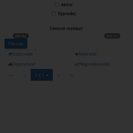
Akční
Výprodej
Cenové rozmezí:
200 Kč
200 Kč
Nejlevnější
Nejdražší
Doporučené
Nejprodávanější
««
«
1 z 1
»
»»