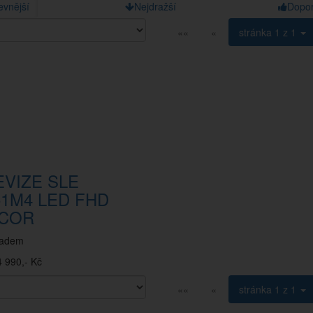
evnější
Nejdražší
Dopo
««
«
stránka
1 z 1
EVIZE SLE
51M4 LED FHD
COR
ladem
 990,- Kč
««
«
stránka
1 z 1