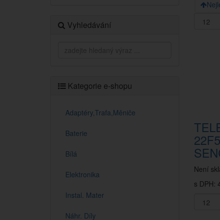
Nejl
Vyhledávání
Kategorie e-shopu
Adaptéry,Trafa,Měniče
TEL
Baterie
22F
SEN
Bílá
Není sk
Elektronika
s DPH: 4
Instal. Mater
Náhr. Díly