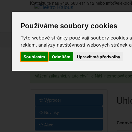
Kontaktujte nás +420 583 411 912 nebo info@elektro-
Používáme soubory cookies
Tyto webové stránky používají soubory cookies a 
reklam, analýzy návštěvnosti webových stránek a z
Souhlasím
Odmítám
Upravit mé předvolby
Vážení zákazníci, v tuto chvíli je Náš internetový 
Uhl
Výprodej
Novinky
Cenové
Akce