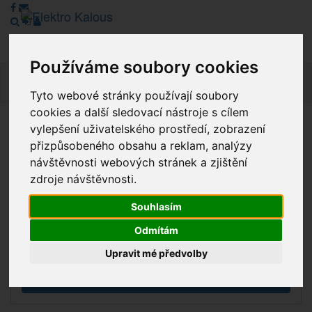
Používáme soubory cookies
Navig
Tyto webové stránky používají soubory
cookies a další sledovací nástroje s cílem
vylepšení uživatelského prostředí, zobrazení
Vážení zákazníci, v tuto chvíli je Náš internetový obchod v
přizpůsobeného obsahu a reklam, analýzy
režimu Katalogu. Objednávky on-line nyní nelze vyřídit.
návštěvnosti webových stránek a zjištění
Děkujeme za pochopení.
zdroje návštěvnosti.
Souhlasím
Výprodej
Odmítám
Novinky
Upravit mé předvolby
Akce