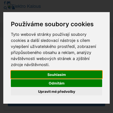
Používáme soubory cookies
Navig
Tyto webové stránky používají soubory
cookies a další sledovací nástroje s cílem
vylepšení uživatelského prostředí, zobrazení
Vážení zákazníci, v tuto chvíli je Náš internetový obchod v
přizpůsobeného obsahu a reklam, analýzy
režimu Katalogu. Objednávky on-line nyní nelze vyřídit.
návštěvnosti webových stránek a zjištění
Děkujeme za pochopení.
zdroje návštěvnosti.
Souhlasím
Výprodej
Odmítám
Novinky
Upravit mé předvolby
Akce