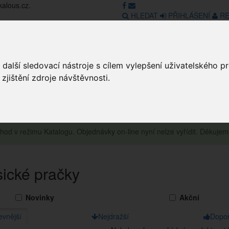
kalous.cz.
HLEDAT
PŘIHLÁŠENÍ
RE
další sledovací nástroje s cílem vylepšení uživatelského 
Obchod
GDPR
Obchodní pod
jištění zdroje návštěvnosti.
obchod v režimu Katalogu. Objednávky on-line nyní nelze vyřídit. Děkuje
sické pračky
Novinky
Akční
evnější
Nejdražší
Dopo