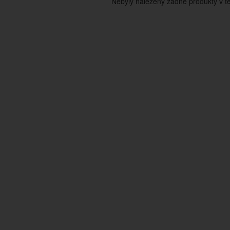
Nebyly nalezeny žádné produkty v tét