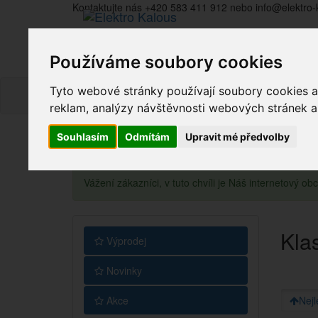
Kontaktujte nás +420 583 411 912 nebo info@elektro-
Používáme soubory cookies
Tyto webové stránky používají soubory cookies a 
reklam, analýzy návštěvnosti webových stránek a z
Souhlasím
Odmítám
Upravit mé předvolby
Vážení zákazníci, v tuto chvíli je Náš internetový 
Kla
Výprodej
Novinky
Akce
Nejl