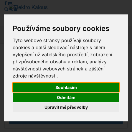
Používáme soubory cookies
Navig
Tyto webové stránky používají soubory
cookies a další sledovací nástroje s cílem
vylepšení uživatelského prostředí, zobrazení
Vážení zákazníci, v tuto chvíli je Náš internetový obchod v
přizpůsobeného obsahu a reklam, analýzy
režimu Katalogu. Objednávky on-line nyní nelze vyřídit.
návštěvnosti webových stránek a zjištění
Děkujeme za pochopení.
zdroje návštěvnosti.
Souhlasím
Výprodej
Odmítám
Novinky
Upravit mé předvolby
Akce