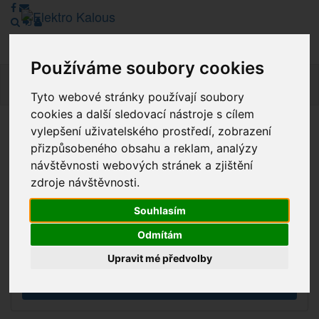
Používáme soubory cookies
Navig
Tyto webové stránky používají soubory
cookies a další sledovací nástroje s cílem
vylepšení uživatelského prostředí, zobrazení
Vážení zákazníci, v tuto chvíli je Náš internetový obchod v
přizpůsobeného obsahu a reklam, analýzy
režimu Katalogu. Objednávky on-line nyní nelze vyřídit.
návštěvnosti webových stránek a zjištění
Děkujeme za pochopení.
zdroje návštěvnosti.
Souhlasím
Výprodej
Odmítám
Novinky
Upravit mé předvolby
Akce