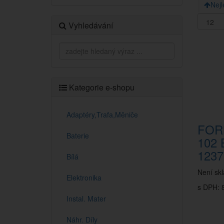
Nejl
Vyhledávání
Kategorie e-shopu
Adaptéry,Trafa,Měniče
FOR
Baterie
102
1237
Bílá
Není sk
Elektronika
s DPH: 8
Instal. Mater
Náhr. Díly