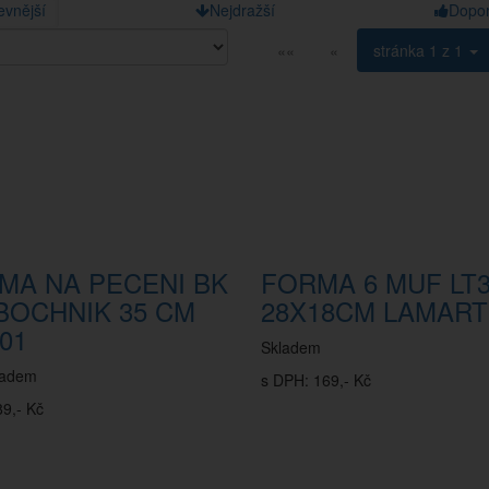
evnější
Nejdražší
Dopo
««
«
stránka
1 z 1
MA NA PECENI BK
FORMA 6 MUF LT3
 BOCHNIK 35 CM
28X18CM LAMART
01
Skladem
ladem
s DPH: 169,- Kč
9,- Kč