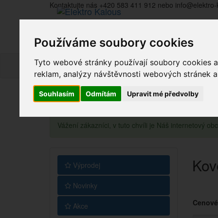
Kontaktujte nás +420 583 411 912 nebo info@elektro-
Používáme soubory cookies
Tyto webové stránky používají soubory cookies a 
reklam, analýzy návštěvnosti webových stránek a z
Souhlasím
Odmítám
Upravit mé předvolby
Vážení zákazníci, v tuto chvíli je Náš internetový 
Kov
Výprodej
Novinky
Cenové
Akce