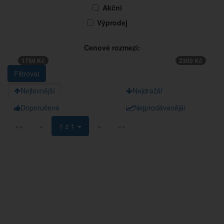
Akční
Výprodej
Cenové rozmezí:
1750 Kč
2300 Kč
Nejlevnější
Nejdražší
Doporučené
Nejprodávanější
««
«
1 z 1
»
»»