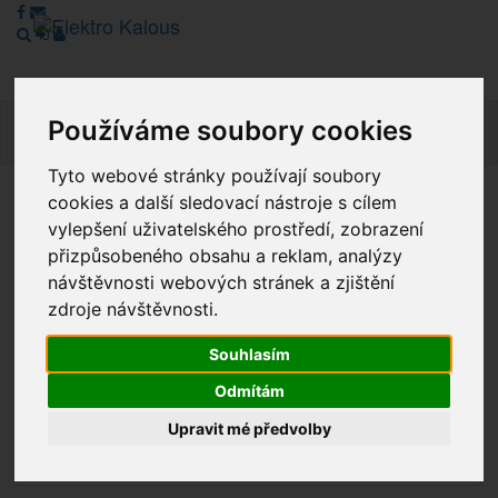
Používáme soubory cookies
Navig
Tyto webové stránky používají soubory
cookies a další sledovací nástroje s cílem
Vážení zákazníci, v tuto chvíli je Náš internetový obchod v
vylepšení uživatelského prostředí, zobrazení
režimu Katalogu. Objednávky on-line nyní nelze vyřídit.
přizpůsobeného obsahu a reklam, analýzy
Děkujeme za pochopení.
návštěvnosti webových stránek a zjištění
zdroje návštěvnosti.
Výprodej
Souhlasím
Odmítám
Novinky
Upravit mé předvolby
Akce