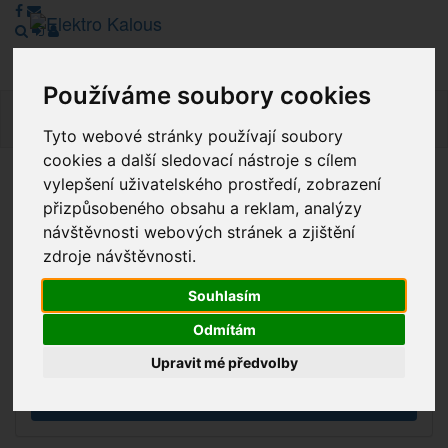
Používáme soubory cookies
Navig
Tyto webové stránky používají soubory
cookies a další sledovací nástroje s cílem
vylepšení uživatelského prostředí, zobrazení
Vážení zákazníci, v tuto chvíli je Náš internetový obchod v
přizpůsobeného obsahu a reklam, analýzy
režimu Katalogu. Objednávky on-line nyní nelze vyřídit.
návštěvnosti webových stránek a zjištění
Děkujeme za pochopení.
zdroje návštěvnosti.
Souhlasím
Výprodej
Odmítám
Novinky
Upravit mé předvolby
Akce