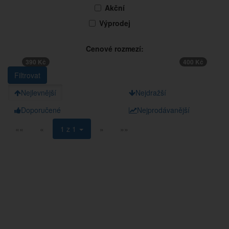
Akční
Výprodej
Cenové rozmezí:
390 Kč
400 Kč
Nejlevnější
Nejdražší
Doporučené
Nejprodávanější
««
«
1 z 1
»
»»