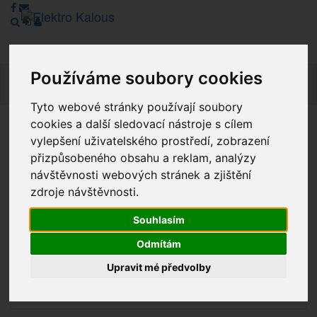
Používáme soubory cookies
Navig
Tyto webové stránky používají soubory
cookies a další sledovací nástroje s cílem
Vážení zákazníci, v tuto chvíli je Náš internetový obchod v
vylepšení uživatelského prostředí, zobrazení
režimu Katalogu. Objednávky on-line nyní nelze vyřídit.
přizpůsobeného obsahu a reklam, analýzy
Děkujeme za pochopení.
návštěvnosti webových stránek a zjištění
zdroje návštěvnosti.
Souhlasím
Výprodej
Odmítám
Novinky
Upravit mé předvolby
Akce