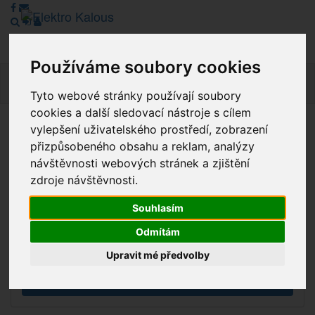
Používáme soubory cookies
Navig
Tyto webové stránky používají soubory
cookies a další sledovací nástroje s cílem
vylepšení uživatelského prostředí, zobrazení
Vážení zákazníci, v tuto chvíli je Náš internetový obchod v
přizpůsobeného obsahu a reklam, analýzy
režimu Katalogu. Objednávky on-line nyní nelze vyřídit.
návštěvnosti webových stránek a zjištění
Děkujeme za pochopení.
zdroje návštěvnosti.
Souhlasím
Výprodej
Odmítám
Novinky
Upravit mé předvolby
Akce