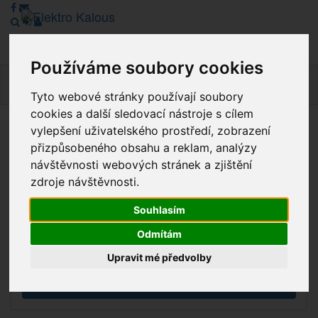
Používáme soubory cookies
Navig
Tyto webové stránky používají soubory
cookies a další sledovací nástroje s cílem
vylepšení uživatelského prostředí, zobrazení
Vážení zákazníci, v tuto chvíli je Náš internetový obchod v
přizpůsobeného obsahu a reklam, analýzy
režimu Katalogu. Objednávky on-line nyní nelze vyřídit.
návštěvnosti webových stránek a zjištění
Děkujeme za pochopení.
zdroje návštěvnosti.
Souhlasím
Výprodej
Odmítám
Novinky
Upravit mé předvolby
Akce