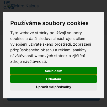
Používáme soubory cookies
Navig
Tyto webové stránky používají soubory
cookies a další sledovací nástroje s cílem
vylepšení uživatelského prostředí, zobrazení
Vážení zákazníci, v tuto chvíli je Náš internetový obchod v
přizpůsobeného obsahu a reklam, analýzy
režimu Katalogu. Objednávky on-line nyní nelze vyřídit.
návštěvnosti webových stránek a zjištění
Děkujeme za pochopení.
zdroje návštěvnosti.
Souhlasím
Výprodej
Odmítám
Novinky
Upravit mé předvolby
Akce