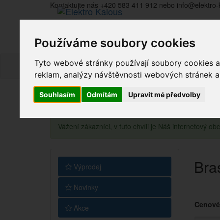
Kontaktujte nás +420 583 411 912 nebo info@elektro-
Používáme soubory cookies
Tyto webové stránky používají soubory cookies a 
reklam, analýzy návštěvnosti webových stránek a z
Souhlasím
Odmítám
Upravit mé předvolby
Vážení zákazníci, v tuto chvíli je Náš internetový 
Bra
Výprodej
Novinky
Cenové
Akce