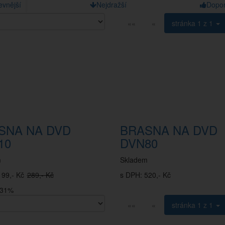
evnější
Nejdražší
Dopo
««
«
stránka
1 z 1
SNA NA DVD
BRASNA NA DVD
10
DVN80
m
Skladem
199,- Kč
289,- Kč
s DPH: 520,- Kč
-31%
««
«
stránka
1 z 1