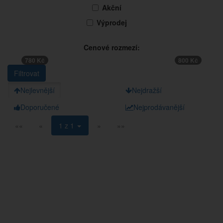
Akční
Výprodej
Cenové rozmezí:
780 Kč
800 Kč
Nejlevnější
Nejdražší
Doporučené
Nejprodávanější
««
«
1 z 1
»
»»