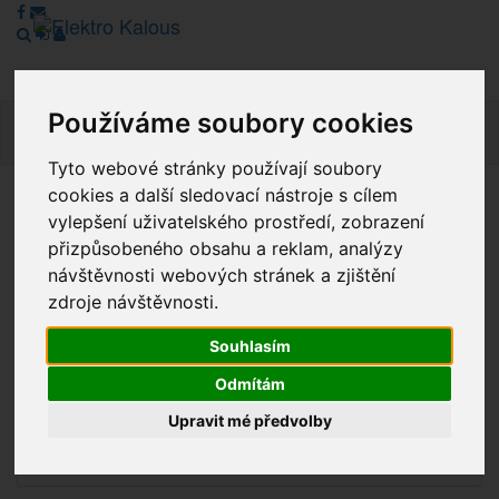
Používáme soubory cookies
Navig
Tyto webové stránky používají soubory
cookies a další sledovací nástroje s cílem
Vážení zákazníci, v tuto chvíli je Náš internetový obchod v
vylepšení uživatelského prostředí, zobrazení
režimu Katalogu. Objednávky on-line nyní nelze vyřídit.
přizpůsobeného obsahu a reklam, analýzy
Děkujeme za pochopení.
návštěvnosti webových stránek a zjištění
zdroje návštěvnosti.
Souhlasím
Výprodej
Odmítám
Novinky
Upravit mé předvolby
Akce