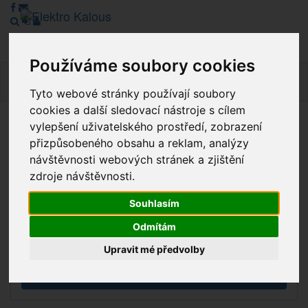
Používáme soubory cookies
Navig
Tyto webové stránky používají soubory
cookies a další sledovací nástroje s cílem
vylepšení uživatelského prostředí, zobrazení
Vážení zákazníci, v tuto chvíli je Náš internetový obchod v
přizpůsobeného obsahu a reklam, analýzy
režimu Katalogu. Objednávky on-line nyní nelze vyřídit.
návštěvnosti webových stránek a zjištění
Děkujeme za pochopení.
zdroje návštěvnosti.
Souhlasím
Výprodej
Odmítám
Novinky
Upravit mé předvolby
Akce