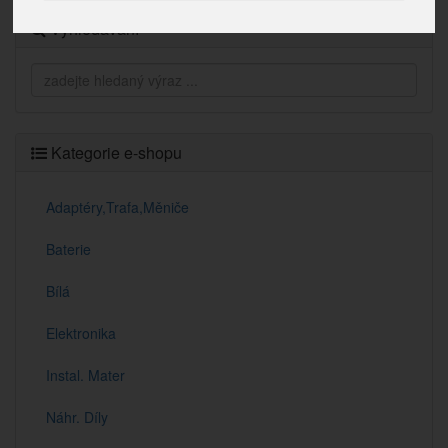
Vyhledávání
Kategorie e-shopu
Adaptéry,Trafa,Měniče
Baterie
Bílá
Elektronika
Instal. Mater
Náhr. Díly