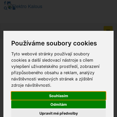
Navig
Používáme soubory cookies
Vážení zákazníci, v tuto chvíli je Náš internetový obchod v
Tyto webové stránky používají soubory
režimu Katalogu. Objednávky on-line nyní nelze vyřídit.
cookies a další sledovací nástroje s cílem
Děkujeme za pochopení.
vylepšení uživatelského prostředí, zobrazení
přizpůsobeného obsahu a reklam, analýzy
návštěvnosti webových stránek a zjištění
Výprodej
zdroje návštěvnosti.
Novinky
Souhlasím
Akce
Odmítám
Upravit mé předvolby