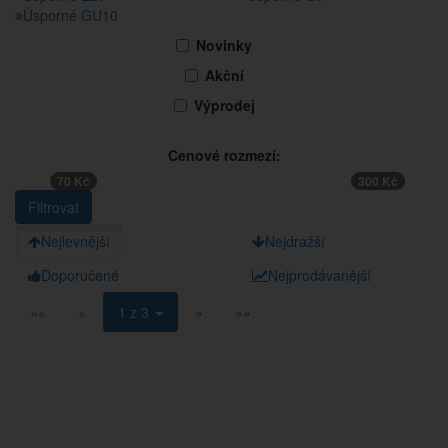
Úsporné GU10
Novinky
Akční
Výprodej
Cenové rozmezí:
70 Kč
300 Kč
Nejlevnější
Nejdražší
Doporučené
Nejprodávanější
««
«
1 z 3
»
»»