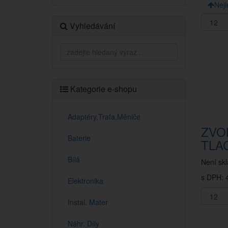
Nejl
Vyhledávání
Kategorie e-shopu
Adaptéry,Trafa,Měniče
ZVO
Baterie
TLAC
Bílá
Není sk
s DPH: 4
Elektronika
Instal. Mater
Náhr. Díly