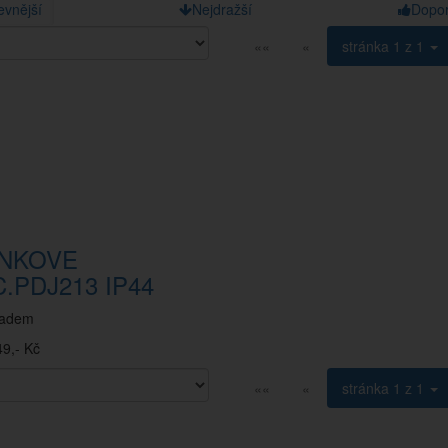
evnější
Nejdražší
Dopo
««
«
stránka
1 z 1
NKOVE
.PDJ213 IP44
ladem
9,- Kč
««
«
stránka
1 z 1