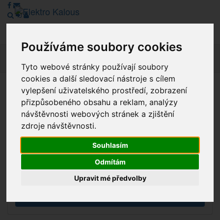
Používáme soubory cookies
Navig
Tyto webové stránky používají soubory
cookies a další sledovací nástroje s cílem
vylepšení uživatelského prostředí, zobrazení
Vážení zákazníci, v tuto chvíli je Náš internetový obchod v
přizpůsobeného obsahu a reklam, analýzy
režimu Katalogu. Objednávky on-line nyní nelze vyřídit.
návštěvnosti webových stránek a zjištění
Děkujeme za pochopení.
zdroje návštěvnosti.
Souhlasím
Výprodej
Odmítám
Novinky
Upravit mé předvolby
Akce