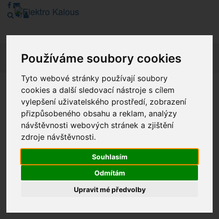
Používáme soubory cookies
Navig
Tyto webové stránky používají soubory
cookies a další sledovací nástroje s cílem
Vážení zákazníci, v tuto chvíli je Náš internetový obchod v
vylepšení uživatelského prostředí, zobrazení
režimu Katalogu. Objednávky on-line nyní nelze vyřídit.
přizpůsobeného obsahu a reklam, analýzy
Děkujeme za pochopení.
návštěvnosti webových stránek a zjištění
zdroje návštěvnosti.
Výprodej
Souhlasím
Odmítám
Novinky
Upravit mé předvolby
Akce