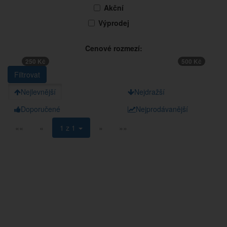
Akční
Výprodej
Cenové rozmezí:
250 Kč
500 Kč
Nejlevnější
Nejdražší
Doporučené
Nejprodávanější
««
«
1 z 1
»
»»