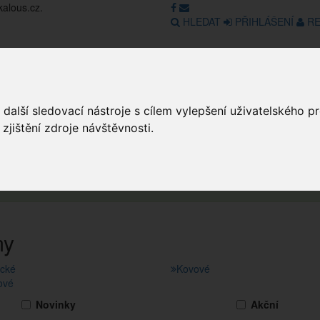
kalous.cz.
HLEDAT
PŘIHLÁŠENÍ
RE
Obchod
GDPR
Obchodní pod
další sledovací nástroje s cílem vylepšení uživatelského 
jištění zdroje návštěvnosti.
Obcho
obchod v režimu Katalogu. Objednávky on-line nyní nelze vyřídit. Děkuje
my
cké
Kovové
ové
Novinky
Akční