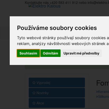
Kontaktujte nás +420 583 411 912 nebo info@elektro-
Používáme soubory cookies
Tyto webové stránky používají soubory cookies a 
reklam, analýzy návštěvnosti webových stránek a z
Souhlasím
Odmítám
Upravit mé předvolby
Vážení zákazníci, v tuto chvíli je Náš internetový 
Fo
Výprodej
Kerami
Novinky
Silikon
Akce