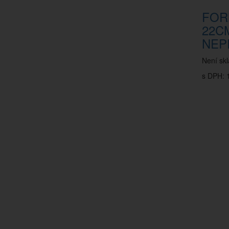
FOR
22C
NEP
Není sk
s DPH: 