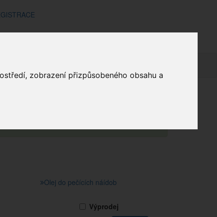
GISTRACE
Fomy
mínky
Doprava a platba
Kontakt
Košík
prostředí, zobrazení přizpůsobeného obsahu a
d
Ostatní
Kuchyňka
Nádobí
Fomy
me za pochopení.
Olej do pečících náídob
Výprodej