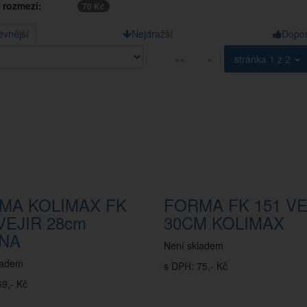
 rozmezí:
70 Kč
evnější
Nejdražší
Dopo
««
«
stránka
1 z 2
MA KOLIMAX FK
FORMA FK 151 VE
VEJIR 28cm
30CM KOLIMAX
NA
Není skladem
ladem
s DPH: 75,- Kč
9,- Kč