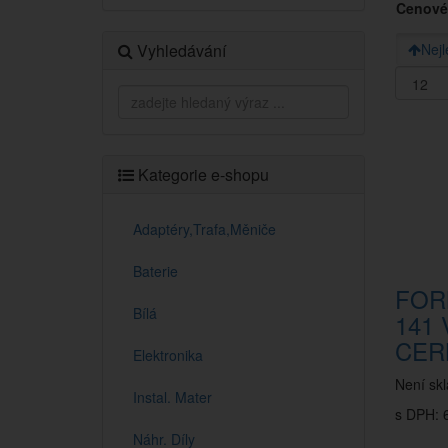
Cenové
Vyhledávání
Nejl
Kategorie e-shopu
Adaptéry,Trafa,Měniče
Baterie
FOR
Bílá
141 
CER
Elektronika
Není sk
Instal. Mater
s DPH: 6
Náhr. Díly