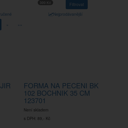
300 Kč
ručené
Nejprodávanější
»
»»
JIR
FORMA NA PECENI BK
102 BOCHNIK 35 CM
123701
Není skladem
s DPH: 89,- Kč