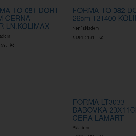
MA TO 081 DORT
FORMA TO 082 D
M CERNA
26cm 121400 KOL
RILN.KOLIMAX
Není skladem
ladem
s DPH: 161,- Kč
159,- Kč
FORMA LT3033
BABOVKA 23X11
CERA LAMART
Skladem