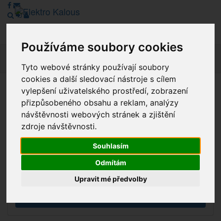
Používáme soubory cookies
Navig
Tyto webové stránky používají soubory
cookies a další sledovací nástroje s cílem
vylepšení uživatelského prostředí, zobrazení
Vážení zákazníci, v tuto chvíli je Náš internetový obchod v
přizpůsobeného obsahu a reklam, analýzy
režimu Katalogu. Objednávky on-line nyní nelze vyřídit.
návštěvnosti webových stránek a zjištění
Děkujeme za pochopení.
zdroje návštěvnosti.
Souhlasím
Výprodej
Odmítám
Novinky
Upravit mé předvolby
Akce