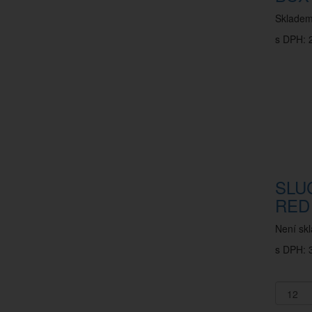
Sklade
s DPH: 
SLU
RED
Není sk
s DPH: 