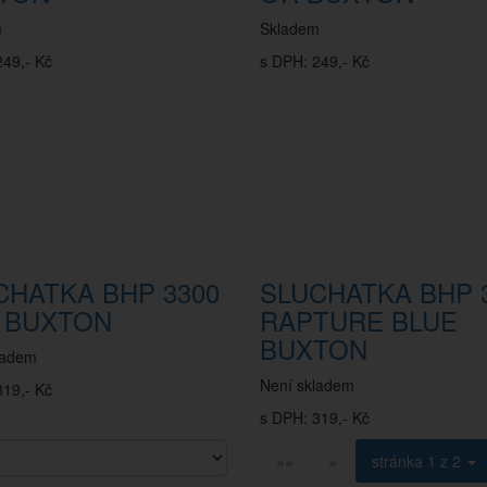
m
Skladem
249,- Kč
s DPH: 249,- Kč
CHATKA BHP 3300
SLUCHATKA BHP 
 BUXTON
RAPTURE BLUE
BUXTON
ladem
Není skladem
319,- Kč
s DPH: 319,- Kč
««
«
stránka
1 z 2