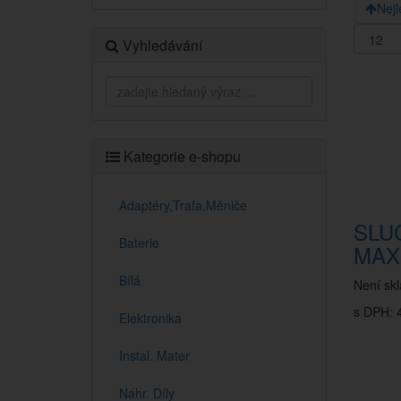
Nejl
Vyhledávání
Kategorie e-shopu
Adaptéry,Trafa,Měniče
SLU
Baterie
MAX
Bílá
Není sk
s DPH: 4
Elektronika
Instal. Mater
Náhr. Díly