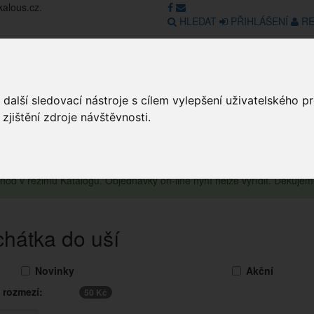
kalous.cz.
HLEDAT
PŘIHLÁŠENÍ
RE
Obchod
GDPR
Obchodní pod
další sledovací nástroje s cílem vylepšení uživatelského 
jištění zdroje návštěvnosti.
Obchod
obchod v režimu Katalogu. Objednávky on-line nyní nelze vyřídit. Děkuje
chátka do uší
Novinky
Akční
 rozmezí:
50 Kč