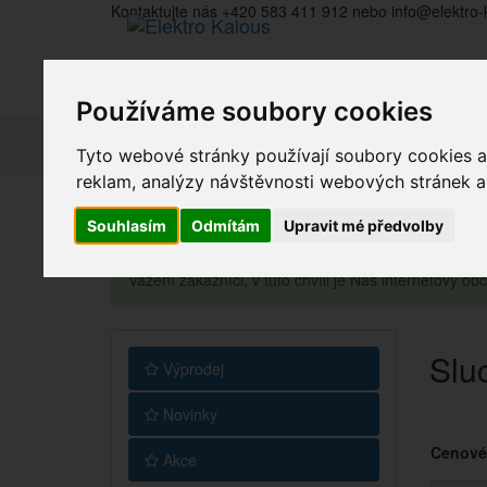
Kontaktujte nás +420 583 411 912 nebo info@elektro-
Používáme soubory cookies
Tyto webové stránky používají soubory cookies a 
reklam, analýzy návštěvnosti webových stránek a z
Souhlasím
Odmítám
Upravit mé předvolby
Vážení zákazníci, v tuto chvíli je Náš internetový 
Slu
Výprodej
Novinky
Cenové
Akce