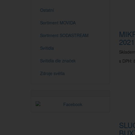
Ostatní
Sortiment MOVIDA
MIK
Sortiment SODASTREAM
2021
Svítidla
Sklade
Svítidla dle značek
s DPH: 8
Zdroje světla
SLU
BUX