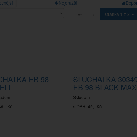
evnější
Nejdražší
Dopo
««
«
stránka
1 z 2
CHATKA EB 98
SLUCHATKA 3034
ELL
EB 98 BLACK MAX
ladem
Skladem
9,- Kč
s DPH: 49,- Kč