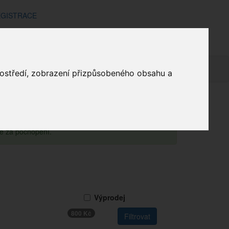
GISTRACE
Sluchátka do uší
mínky
Doprava a platba
Kontakt
Košík
prostředí, zobrazení přizpůsobeného obsahu a
Elektronika
Sluchátka
Sluchátka do uší
me za pochopení.
Výprodej
800 Kč