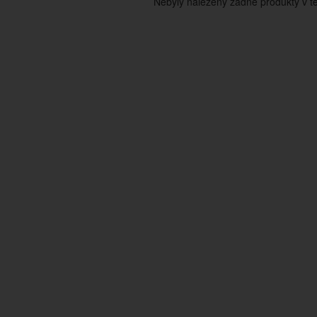
Nebyly nalezeny žádné produkty v tét