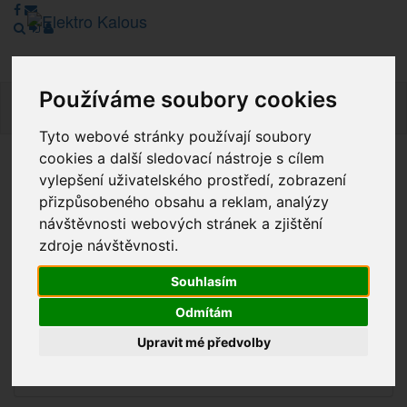
Používáme soubory cookies
Navig
Tyto webové stránky používají soubory
cookies a další sledovací nástroje s cílem
Vážení zákazníci, v tuto chvíli je Náš internetový obchod v
vylepšení uživatelského prostředí, zobrazení
režimu Katalogu. Objednávky on-line nyní nelze vyřídit.
přizpůsobeného obsahu a reklam, analýzy
Děkujeme za pochopení.
návštěvnosti webových stránek a zjištění
zdroje návštěvnosti.
Souhlasím
Výprodej
Odmítám
Novinky
Upravit mé předvolby
Akce