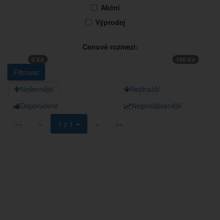
Akční
Výprodej
Cenové rozmezí:
0 Kč
100 Kč
Nejlevnější
Nejdražší
Doporučené
Nejprodávanější
««
«
1 z 1
»
»»