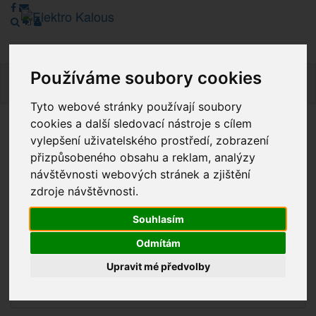
Používáme soubory cookies
Navig
Tyto webové stránky používají soubory
cookies a další sledovací nástroje s cílem
Vážení zákazníci, v tuto chvíli je Náš internetový obchod v
vylepšení uživatelského prostředí, zobrazení
režimu Katalogu. Objednávky on-line nyní nelze vyřídit.
přizpůsobeného obsahu a reklam, analýzy
Děkujeme za pochopení.
návštěvnosti webových stránek a zjištění
zdroje návštěvnosti.
Souhlasím
Výprodej
Odmítám
Novinky
Upravit mé předvolby
Akce