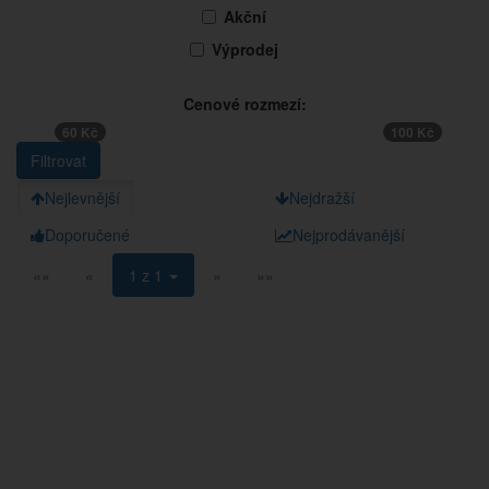
Akční
Výprodej
Cenové rozmezí:
60 Kč
100 Kč
Nejlevnější
Nejdražší
Doporučené
Nejprodávanější
««
«
1 z 1
»
»»