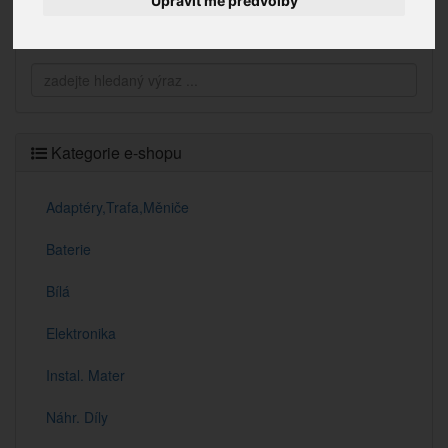
Upravit mé předvolby
Vyhledávání
Kategorie e-shopu
Adaptéry,Trafa,Měniče
Baterie
Bílá
Elektronika
Instal. Mater
Náhr. Díly