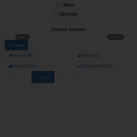
Akční
Výprodej
Cenové rozmezí:
20 Kč
500 Kč
Nejlevnější
Nejdražší
Doporučené
Nejprodávanější
««
«
1 z 3
»
»»