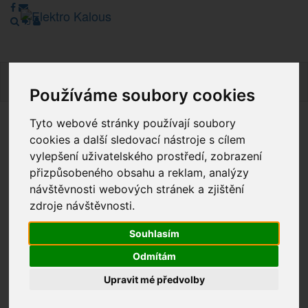
Navig
Používáme soubory cookies
Tyto webové stránky používají soubory
Vážení zákazníci, v tuto chvíli je Náš internetový obchod v
cookies a další sledovací nástroje s cílem
režimu Katalogu. Objednávky on-line nyní nelze vyřídit.
vylepšení uživatelského prostředí, zobrazení
Děkujeme za pochopení.
přizpůsobeného obsahu a reklam, analýzy
návštěvnosti webových stránek a zjištění
zdroje návštěvnosti.
Výprodej
Souhlasím
Novinky
Odmítám
Akce
Upravit mé předvolby