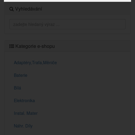
Vyhledávání
Kategorie e-shopu
Adaptéry,Trafa,Měniče
Baterie
Bílá
Elektronika
Instal. Mater
Náhr. Díly