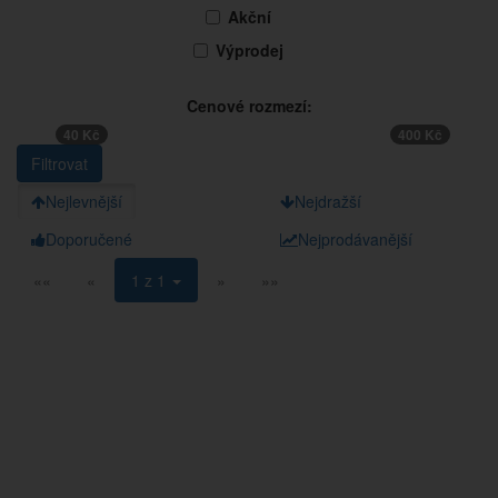
Akční
Výprodej
Cenové rozmezí:
40 Kč
400 Kč
Nejlevnější
Nejdražší
Doporučené
Nejprodávanější
««
«
1 z 1
»
»»