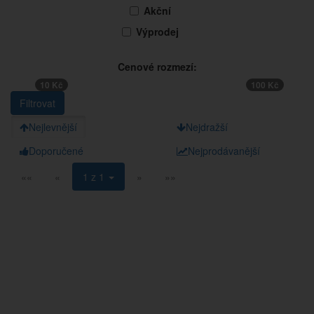
Akční
Výprodej
Cenové rozmezí:
10 Kč
100 Kč
Nejlevnější
Nejdražší
Doporučené
Nejprodávanější
««
«
1 z 1
»
»»