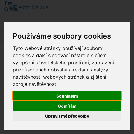
Používáme soubory cookies
Navig
Tyto webové stránky používají soubory
cookies a další sledovací nástroje s cílem
Vážení zákazníci, v tuto chvíli je Náš internetový obchod v
vylepšení uživatelského prostředí, zobrazení
režimu Katalogu. Objednávky on-line nyní nelze vyřídit.
přizpůsobeného obsahu a reklam, analýzy
Děkujeme za pochopení.
návštěvnosti webových stránek a zjištění
zdroje návštěvnosti.
Výprodej
Souhlasím
Odmítám
Novinky
Upravit mé předvolby
Akce