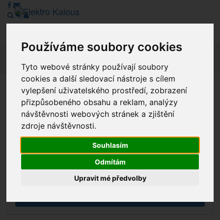
Používáme soubory cookies
Navig
Tyto webové stránky používají soubory
cookies a další sledovací nástroje s cílem
vylepšení uživatelského prostředí, zobrazení
Vážení zákazníci, v tuto chvíli je Náš internetový obchod v
přizpůsobeného obsahu a reklam, analýzy
režimu Katalogu. Objednávky on-line nyní nelze vyřídit.
návštěvnosti webových stránek a zjištění
Děkujeme za pochopení.
zdroje návštěvnosti.
Souhlasím
Výprodej
Odmítám
Novinky
Upravit mé předvolby
Akce