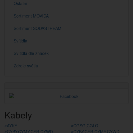
Ostatní
Sortiment MOVIDA
Sortiment SODASTREAM
Svítidla
Svítidla dle značek
Zdroje světla
Kabely
AYKY
CGSG,CGLG
CYBY,CYMY,CYR,CYWD
CYBY,CYR,CYMY,CYWD