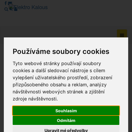
Navig
Používáme soubory cookies
Vážení zákazníci, v tuto chvíli je Náš internetový obchod v
režimu Katalogu. Objednávky on-line nyní nelze vyřídit.
Tyto webové stránky používají soubory
Děkujeme za pochopení.
cookies a další sledovací nástroje s cílem
vylepšení uživatelského prostředí, zobrazení
přizpůsobeného obsahu a reklam, analýzy
návštěvnosti webových stránek a zjištění
Výprodej
zdroje návštěvnosti.
Novinky
Souhlasím
Akce
Odmítám
Upravit mé předvolby