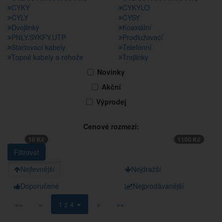
CYKY
CYKYLO
CYLY
CYSY
Dvojlinky
Koaxiální
PNLY.SYKFY,UTP
Prodlužovací
Startovací kabely
Telefonní
Topné kabely a rohože
Trojlinky
Novinky
Akční
Výprodej
Cenové rozmezí:
10 Kč
1100 Kč
Nejlevnější
Nejdražší
Doporučené
Nejprodávanější
««
«
1 z 4
»
»»