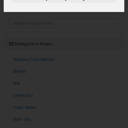
Vyhledávání
Kategorie e-shopu
Adaptéry,Trafa,Měniče
Baterie
Bílá
Elektronika
Instal. Mater
Náhr. Díly