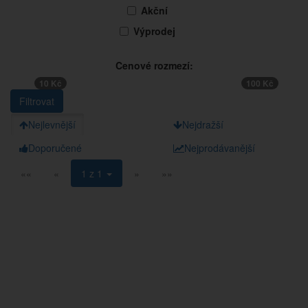
Akční
Výprodej
Cenové rozmezí:
10 Kč
100 Kč
Nejlevnější
Nejdražší
Doporučené
Nejprodávanější
««
«
1 z 1
»
»»