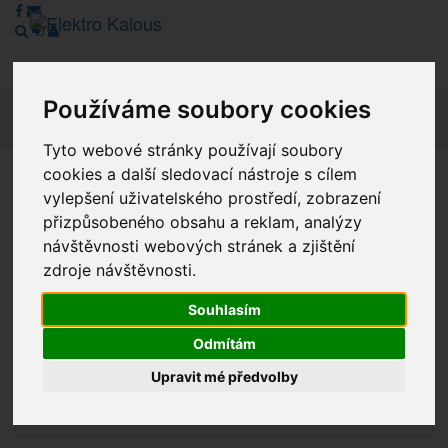
Používáme soubory cookies
Navig
Tyto webové stránky používají soubory
cookies a další sledovací nástroje s cílem
Vážení zákazníci, v tuto chvíli je Náš internetový obchod v
vylepšení uživatelského prostředí, zobrazení
režimu Katalogu. Objednávky on-line nyní nelze vyřídit.
přizpůsobeného obsahu a reklam, analýzy
Děkujeme za pochopení.
návštěvnosti webových stránek a zjištění
zdroje návštěvnosti.
Souhlasím
Výprodej
Odmítám
Novinky
Upravit mé předvolby
Akce