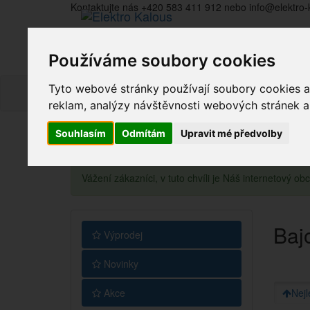
Kontaktujte nás +420 583 411 912 nebo info@elektro-
Používáme soubory cookies
Tyto webové stránky používají soubory cookies a 
reklam, analýzy návštěvnosti webových stránek a z
Souhlasím
Odmítám
Upravit mé předvolby
Vážení zákazníci, v tuto chvíli je Náš internetový 
Baj
Výprodej
Novinky
Akce
Nejl