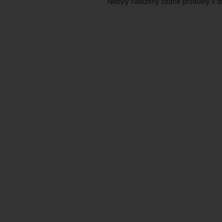
Nebyly nalezeny žádné produkty v tét