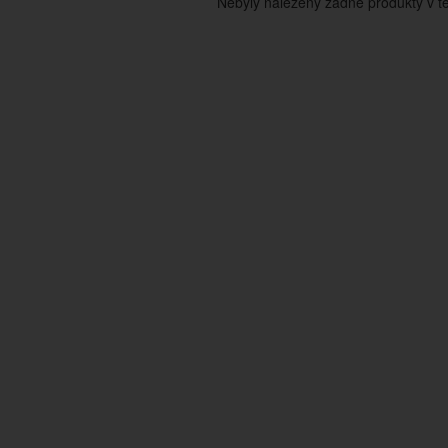
Nebyly nalezeny žádné produkty v tét