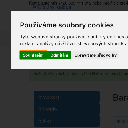
Kontaktujte nás +420 583 411 912 nebo info@elektro-
Používáme soubory cookies
Tyto webové stránky používají soubory cookies a 
reklam, analýzy návštěvnosti webových stránek a z
Souhlasím
Odmítám
Upravit mé předvolby
Vážení zákazníci, v tuto chvíli je Náš internetový 
Bar
Výprodej
Novinky
Akce
Nejl