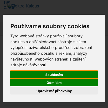
Používáme soubory cookies
Navig
Tyto webové stránky používají soubory
cookies a další sledovací nástroje s cílem
Vážení zákazníci, v tuto chvíli je Náš internetový obchod v
vylepšení uživatelského prostředí, zobrazení
režimu Katalogu. Objednávky on-line nyní nelze vyřídit.
přizpůsobeného obsahu a reklam, analýzy
Děkujeme za pochopení.
návštěvnosti webových stránek a zjištění
zdroje návštěvnosti.
Souhlasím
Výprodej
Odmítám
Novinky
Upravit mé předvolby
Akce