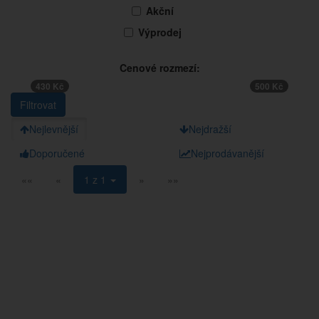
Akční
Výprodej
Cenové rozmezí:
430 Kč
500 Kč
Nejlevnější
Nejdražší
Doporučené
Nejprodávanější
««
«
1 z 1
»
»»