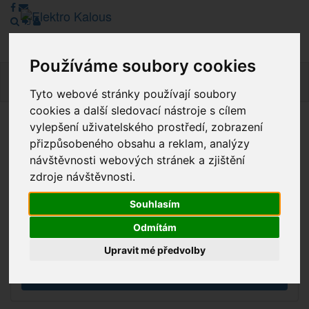
Používáme soubory cookies
Navig
Tyto webové stránky používají soubory
cookies a další sledovací nástroje s cílem
vylepšení uživatelského prostředí, zobrazení
Vážení zákazníci, v tuto chvíli je Náš internetový obchod v
přizpůsobeného obsahu a reklam, analýzy
režimu Katalogu. Objednávky on-line nyní nelze vyřídit.
návštěvnosti webových stránek a zjištění
Děkujeme za pochopení.
zdroje návštěvnosti.
Souhlasím
Výprodej
Odmítám
Novinky
Upravit mé předvolby
Akce