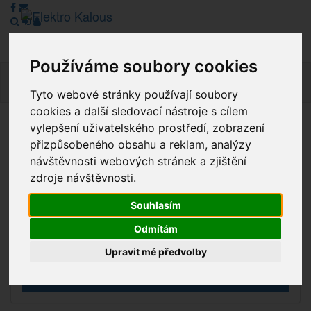
Používáme soubory cookies
Navig
Tyto webové stránky používají soubory
cookies a další sledovací nástroje s cílem
vylepšení uživatelského prostředí, zobrazení
Vážení zákazníci, v tuto chvíli je Náš internetový obchod v
přizpůsobeného obsahu a reklam, analýzy
režimu Katalogu. Objednávky on-line nyní nelze vyřídit.
návštěvnosti webových stránek a zjištění
Děkujeme za pochopení.
zdroje návštěvnosti.
Souhlasím
Výprodej
Odmítám
Novinky
Upravit mé předvolby
Akce