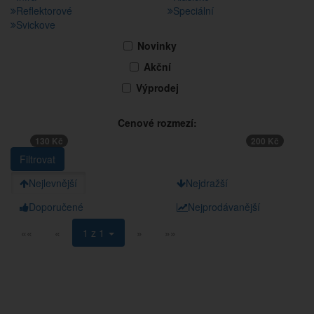
Reflektorové
Speciální
Svickove
Novinky
Akční
Výprodej
Cenové rozmezí:
130 Kč
200 Kč
Nejlevnější
Nejdražší
Doporučené
Nejprodávanější
««
«
1 z 1
»
»»