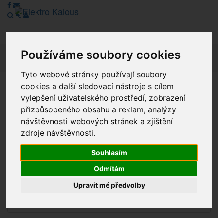
Používáme soubory cookies
Navig
Tyto webové stránky používají soubory
cookies a další sledovací nástroje s cílem
Vážení zákazníci, v tuto chvíli je Náš internetový obchod v
vylepšení uživatelského prostředí, zobrazení
režimu Katalogu. Objednávky on-line nyní nelze vyřídit.
přizpůsobeného obsahu a reklam, analýzy
Děkujeme za pochopení.
návštěvnosti webových stránek a zjištění
zdroje návštěvnosti.
Souhlasím
Výprodej
Odmítám
Novinky
Upravit mé předvolby
Akce