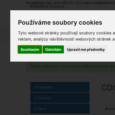
Kontaktujte nás +420 583 411 912 nebo info@elektro-
Používáme soubory cookies
Tyto webové stránky používají soubory cookies a 
reklam, analýzy návštěvnosti webových stránek a z
Souhlasím
Odmítám
Upravit mé předvolby
Vážení zákazníci, v tuto chvíli je Náš internetový 
CDči
Výprodej
Novinky
Akce
Nejl