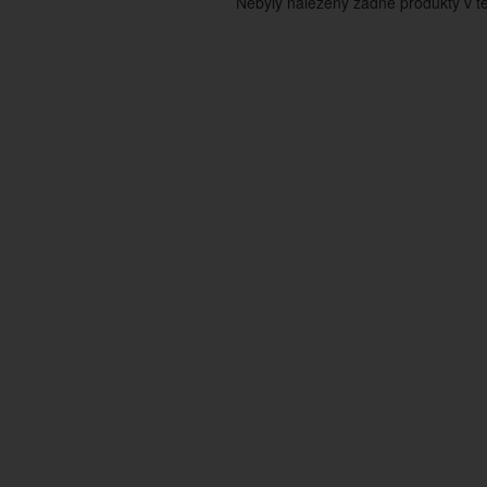
Nebyly nalezeny žádné produkty v tét