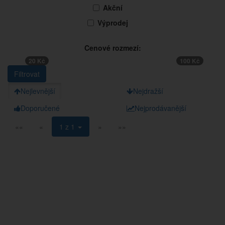
Akční
Výprodej
Cenové rozmezí:
20 Kč
100 Kč
Nejlevnější
Nejdražší
Doporučené
Nejprodávanější
««
«
1 z 1
»
»»