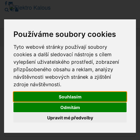
Používáme soubory cookies
Navig
Tyto webové stránky používají soubory
cookies a další sledovací nástroje s cílem
Vážení zákazníci, v tuto chvíli je Náš internetový obchod v
vylepšení uživatelského prostředí, zobrazení
režimu Katalogu. Objednávky on-line nyní nelze vyřídit.
přizpůsobeného obsahu a reklam, analýzy
Děkujeme za pochopení.
návštěvnosti webových stránek a zjištění
zdroje návštěvnosti.
Souhlasím
Výprodej
Odmítám
Novinky
Upravit mé předvolby
Akce